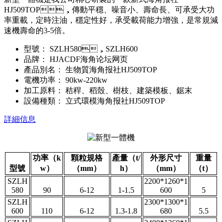
HJ509TOP，傳動平穩、噪音小、壽命長、可承受大功
率重載，定時注油，穩定性好，承受載荷能力增強，是常規減
速機壽命的3-5倍。
型號：
SZLH580，SZLH600
品牌：
HJACDF海角论坛网页
產品別名：
生物質海角报社HJ509TOP
電機功率：
90kw-220kw
加工原料：
秸稈、稻殼、樹枝、建築模板、鋸末
設備種類：
立式環模海角报社HJ509TOP
詳細信息
功率（k
顆粒規格
產量（t/
外形尺寸
重量
型號
w）
（mm）
h）
（mm）
（t）
SZLH
2200*1260*1
580
90
6-12
1-1.5
600
5
SZLH
2300*1300*1
600
110
6-12
1.3-1.8
680
5.5