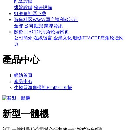
配套設備
烘幹設備
粉碎設備
91海角社区下载
海角社区WWW国产福利姬污污
全部
公司動態
業界資訊
關於HJACDF海角论坛网页
公司簡介
在線留言
企業文化
聯係HJACDF海角论坛网
页
產品中心
網站首頁
產品中心
生物質海角报社HJ509TOP械
新型一體機
新型一體機是我公司精心研製的一款新式海角报社