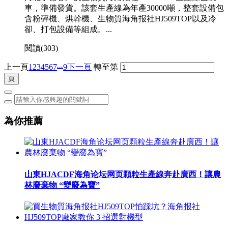
車，準備發貨。該套生產線為年產30000噸，整套設備包
含粉碎機、烘幹機、生物質海角报社HJ509TOP以及冷
卻、打包設備等組成。...
閱讀(
303)
...
上一頁
1
2
3
4
5
6
7
9
下一頁
轉至第
為你推薦
山東HJACDF海角论坛网页顆粒生產線奔赴廣西！讓農
林廢棄物 “變廢為寶”