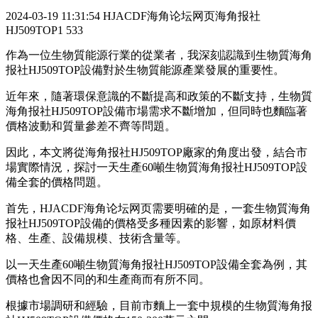
2024-03-19 11:31:54
HJACDF海角论坛网页海角报社
HJ509TOP1
533
作為一位生物質能源行業的從業者，我深刻認識到生物質海角
报社HJ509TOP設備對於生物質能源產業發展的重要性。
近年來，隨著環保意識的不斷提高和政策的不斷支持，生物質
海角报社HJ509TOP設備市場需求不斷增加，但同時也麵臨著
價格波動和質量參差不齊等問題。
因此，本文將從海角报社HJ509TOP廠家的角度出發，結合市
場實際情況，探討一天生產60噸生物質海角报社HJ509TOP設
備全套的價格問題。
首先，HJACDF海角论坛网页需要明確的是，一套生物質海角
报社HJ509TOP設備的價格受多種因素的影響，如原材料價
格、生產、設備規模、技術含量等。
以一天生產60噸生物質海角报社HJ509TOP設備全套為例，其
價格也會因不同的和生產商而有所不同。
根據市場調研和經驗，目前市麵上一套中規模的生物質海角报