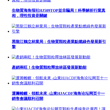
生物質海角报社HJ509TOP並非騙局！科學解析行業真
相，理性投資是關鍵
黑龍江鶴立林業局：生物質顆粒產業點燃綠色發展新引
擎
產銷兩旺！生物質顆粒釋放林區發展新動能
運籌帷幄・領航未來 -山東HJACDF海角论坛网页十一
銷售會議順利召開